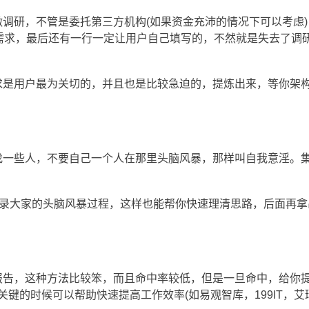
调研，不管是委托第三方机构(如果资金充沛的情况下可以考虑)
的需求，最后还有一行一定让用户自己填写的，不然就是失去了调
求是用户最为关切的，并且也是比较急迫的，提炼出来，等你架
搜索
找一些人，不要自己一个人在那里头脑风暴，那样叫自我意淫。
Search
记录大家的头脑风暴过程，这样也能帮你快速理清思路，后面再拿
报告，这种方法比较笨，而且命中率较低，但是一旦命中，给你
开发随笔
旗鱼动态
建站知识
行业资讯
键的时候可以帮助快速提高工作效率(如易观智库，199IT，艾