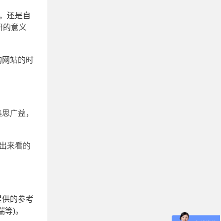
，还是自
研的意义
构网站的时
集思广益，
出来看的
提供的参考
瑞等)。