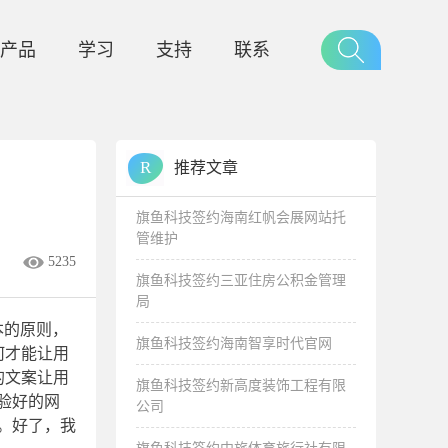
产品
学习
支持
联系
R
推荐文章
旗鱼科技签约海南红帆会展网站托
管维护
5235
旗鱼科技签约三亚住房公积金管理
局
本的原则，
旗鱼科技签约海南智享时代官网
何才能让用
的文案让用
旗鱼科技签约新高度装饰工程有限
验好的网
公司
。好了，我