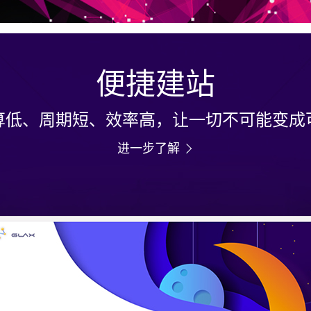
搜索
便捷建站
Search
算低、周期短、效率高，让一切不可能变成
进一步了解
开发随笔
旗鱼动态
建站知识
行业资讯